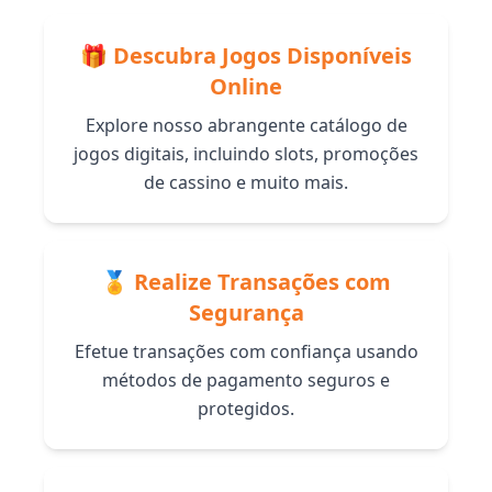
🎁 Descubra Jogos Disponíveis
Online
Explore nosso abrangente catálogo de
jogos digitais, incluindo slots, promoções
de cassino e muito mais.
🏅 Realize Transações com
Segurança
Efetue transações com confiança usando
métodos de pagamento seguros e
protegidos.