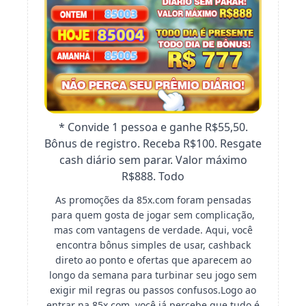
* Convide 1 pessoa e ganhe R$55,50.
Bônus de registro. Receba R$100. Resgate
cash diário sem parar. Valor máximo
R$888. Todo
As promoções da 85x.com foram pensadas
para quem gosta de jogar sem complicação,
mas com vantagens de verdade. Aqui, você
encontra bônus simples de usar, cashback
direto ao ponto e ofertas que aparecem ao
longo da semana para turbinar seu jogo sem
exigir mil regras ou passos confusos.Logo ao
entrar na 85x.com, você já percebe que tudo é