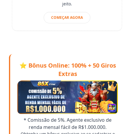
jeito.
COMEÇAR AGORA
⭐ Bônus Online: 100% + 50 Giros
Extras
* Comissão de 5%. Agente exclusivo de
renda mensal fácil de R$1.000.000.
Obtenha um bônus exclusivo ao se cadastrar e