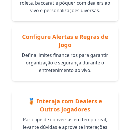
roleta, baccarat e pôquer com dealers ao
vivo e personalizações diversas.
Configure Alertas e Regras de
Jogo
Defina limites financeiros para garantir
organização e segurança durante o
entretenimento ao vivo.
🥉 Interaja com Dealers e
Outros Jogadores
Participe de conversas em tempo real,
levante dúvidas e aproveite interações