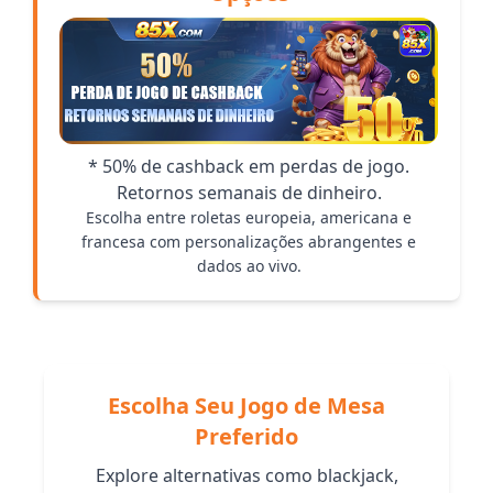
* 50% de cashback em perdas de jogo.
Retornos semanais de dinheiro.
Escolha entre roletas europeia, americana e
francesa com personalizações abrangentes e
dados ao vivo.
Escolha Seu Jogo de Mesa
Preferido
Explore alternativas como blackjack,