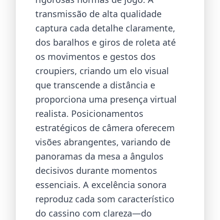
transmissão de alta qualidade
captura cada detalhe claramente,
dos baralhos e giros de roleta até
os movimentos e gestos dos
croupiers, criando um elo visual
que transcende a distância e
proporciona uma presença virtual
realista. Posicionamentos
estratégicos de câmera oferecem
visões abrangentes, variando de
panoramas da mesa a ângulos
decisivos durante momentos
essenciais. A excelência sonora
reproduz cada som característico
do cassino com clareza—do